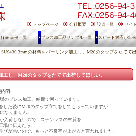
工
トップページ
会社概要
設備一覧
サイ
解決 事例一覧
プレス加工品サンプル一覧
スピード対応が出
／
SUS430 3mmの材料をバーリング加工し、M20のタップをたて
ング加工し、M20のタップをたてて出荷してほしい。
談内容
場のプレス加工、納期で困っています。
加工をした後にM20のタップ立てをしてもらっていますが、
になりません。
かなか入荷しないので、ステンレスの材質を
いと工場に伝えたら、
材料の伸びが悪いので、もっと不良率が上がると言われました。